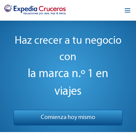
Inicio
Haz crecer a tu negocio
Nuestra oportunidad
con
Acerca de nosotros
Comunícate
la marca n.º 1 en
viajes
Comienza hoy mismo